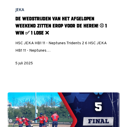
De
JEKA
wedstrijden
van
De wedstrijden van het afgelopen
het
weekend zitten erop voor de heren! ⚾️ 1
afgelopen
Win ✅ 1 Lose ❌
weekend
HSC JEKA HB1 11 - Neptunes Tridents 2 6 HSC JEKA
zitten
HB1 11 - Neptunes…
erop
voor
5 juli 2025
de
heren!
⚾️
1
Win
✅
1
Lose