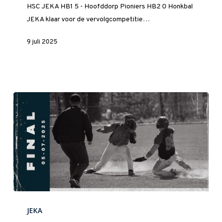
HSC JEKA HB1 5 - Hoofddorp Pioniers HB2 0 Honkbal
seizoen
JEKA klaar voor de vervolgcompetitie…
af
met
9 juli 2025
een
heerlijke
overwinning
tijdens
de
inhaalwedstrijd!
‍⚾️
1
Win
Gestreden,
JEKA
maar