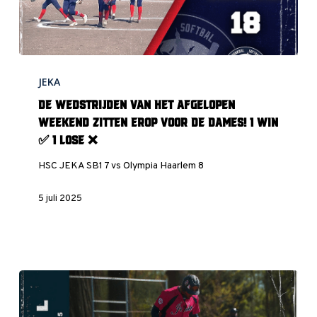
❌
De
JEKA
wedstrijden
van
De wedstrijden van het afgelopen
het
weekend zitten erop voor de dames! 1 Win
afgelopen
✅ 1 Lose ❌
weekend
HSC JEKA SB1 7 vs Olympia Haarlem 8
zitten
erop
5 juli 2025
voor
de
dames!
1
Win
✅