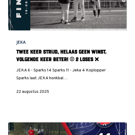
Twee
JEKA
keer
strijd,
Twee keer strijd, helaas geen winst.
helaas
Volgende keer beter! ⚾️ 2 Loses ❌
geen
JEKA 6 - Sparks 14 Sparks 11 - Jeka 4 Koplopper
winst.
Sparks laat JEKA honkbal…
Volgende
keer
22 augustus 2025
beter!
⚾️
2
Loses
❌