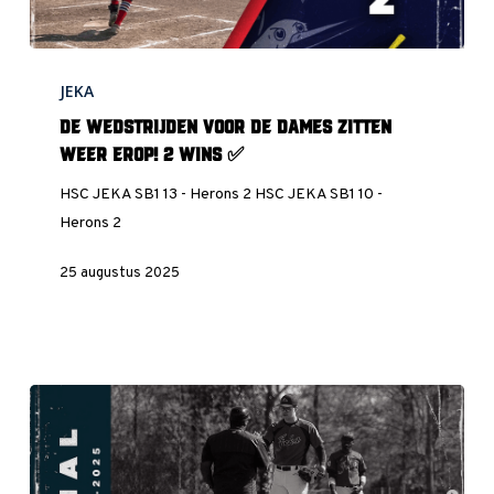
De
JEKA
wedstrijden
voor
De wedstrijden voor de dames zitten
de
weer erop! 2 Wins ✅
dames
HSC JEKA SB1 13 - Herons 2 HSC JEKA SB1 10 -
zitten
Herons 2
weer
erop!
25 augustus 2025
2
Wins
✅