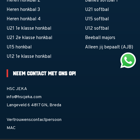
Heren honkbal 2
Dames softbal 1
Heren honkbal 3
U21 softbal
Heren honkbal 4
U15 softbal
U21 1e klasse honkbal
U12 softbal
U21 2e klasse honkbal
Beeball majors
U15 honkbal
Alleen jij bepaalt (AJB)
U12 1e klasse honkbal
Neem contact met ons op!
HSC JEKA
info@hscjeka.com
Langeveld 6 4817 GN, Breda
Vertrouwenscontactpersoon
MAC