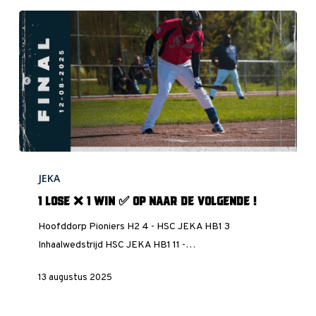
volgende!
1
Wins
✅
1
draw
1
JEKA
Lose
❌
1 Lose ❌ 1 Win ✅ Op naar de volgende !
1
Hoofddorp Pioniers H2 4 - HSC JEKA HB1 3
Win
Inhaalwedstrijd HSC JEKA HB1 11 -…
✅
Op
13 augustus 2025
naar
de