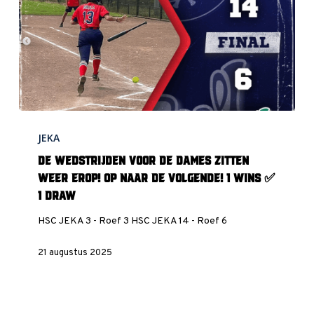
De
JEKA
wedstrijden
voor
De wedstrijden voor de dames zitten
de
weer erop! Op naar de volgende! 1 Wins ✅
dames
1 draw
zitten
HSC JEKA 3 - Roef 3 HSC JEKA 14 - Roef 6
weer
erop!
21 augustus 2025
Op
naar
de