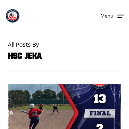
Skip
Menu
to
Menu
main
content
All Posts By
HSC Jeka