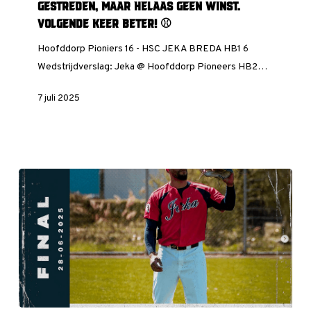
helaas
Gestreden, maar helaas geen winst.
geen
Volgende keer beter! ⚾️
winst.
Hoofddorp Pioniers 16 - HSC JEKA BREDA HB1 6
Volgende
Wedstrijdverslag: Jeka @ Hoofddorp Pioneers HB2…
keer
beter!
7 juli 2025
⚾️