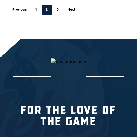
1
Previous
1
2
3
Next
Win
✅
1
Lose
❌
For the love of
the game