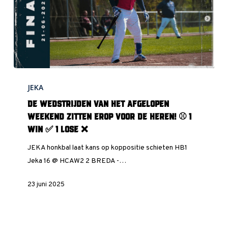
1
Lose
❌
De
JEKA
wedstrijden
van
De wedstrijden van het afgelopen
het
weekend zitten erop voor de heren! ⚾️ 1
afgelopen
Win ✅ 1 Lose ❌
weekend
JEKA honkbal laat kans op koppositie schieten HB1
zitten
Jeka 16 @ HCAW2 2 BREDA -…
erop
voor
23 juni 2025
de
heren!
⚾️