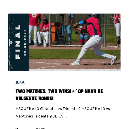
volgende
!
Two
JEKA
matches,
two
Two matches, two wins! ✅ Op naar de
wins!
volgende ronde!
✅
HSC JEKA 10 @ Neptunes Tridents 9 HSC JEKA 10 vs
Op
Neptunes Tridents 9 JEKA…
naar
de