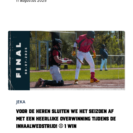
11 augustus 2025
volgende
ronde!
Voor
JEKA
de
heren
Voor de heren sluiten we het seizoen af
sluiten
met een heerlijke overwinning tijdens de
we
inhaalwedstrijd! ‍⚾️ 1 Win
het