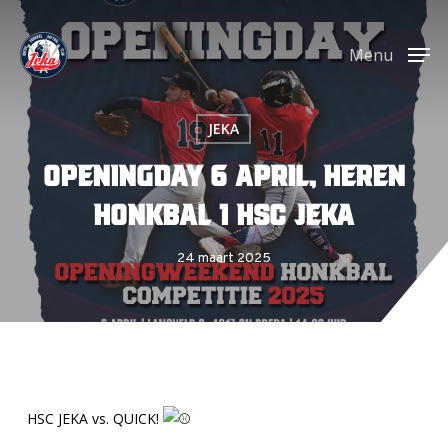
Skip
Menu
to
Menu
main
content
JEKA
Openingday 6 april, Heren
honkbal 1 HSC JEKA
24 maart 2025
HSC JEKA vs. QUICK!