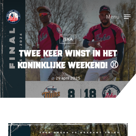
Skip
Menu
to
Menu
main
content
JEKA
Twee keer winst in het
koninklijke weekend! ⚾️
29 april 2025